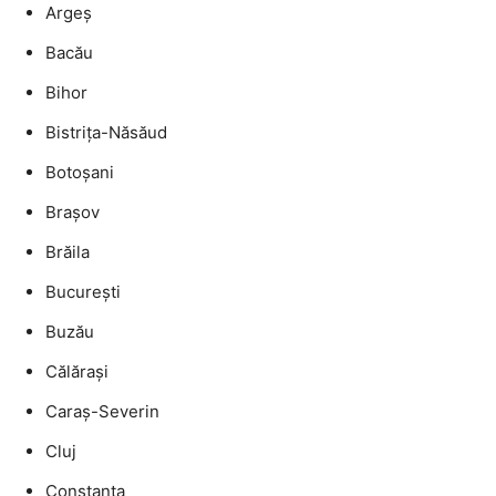
Argeș
Bacău
Bihor
Bistrița-Năsăud
Botoșani
Brașov
Brăila
București
Buzău
Călărași
Caraș-Severin
Cluj
Constanța