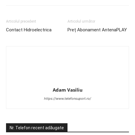
Articolul precedent
Articolul următor
Contact Hidroelectrica
Preț Abonament AntenaPLAY
Adam Vasiliu
https://www.telefonsuport.ro/
Nr. Telefon recent adăugate