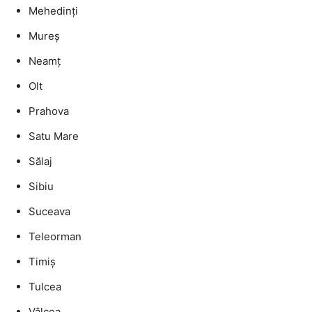
Mehedinți
Mureș
Neamț
Olt
Prahova
Satu Mare
Sălaj
Sibiu
Suceava
Teleorman
Timiș
Tulcea
Vâlcea