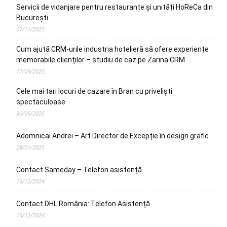
Servicii de vidanjare pentru restaurante și unități HoReCa din
București
07/11/2025
Cum ajută CRM-urile industria hotelieră să ofere experiențe
memorabile clienților – studiu de caz pe Zarina CRM
17/09/2025
Cele mai tari locuri de cazare în Bran cu priveliști
spectaculoase
30/05/2025
Adomnicai Andrei – Art Director de Excepție în design grafic
28/01/2025
Contact Sameday – Telefon asistență
16/12/2024
Contact DHL România: Telefon Asistență
16/12/2024