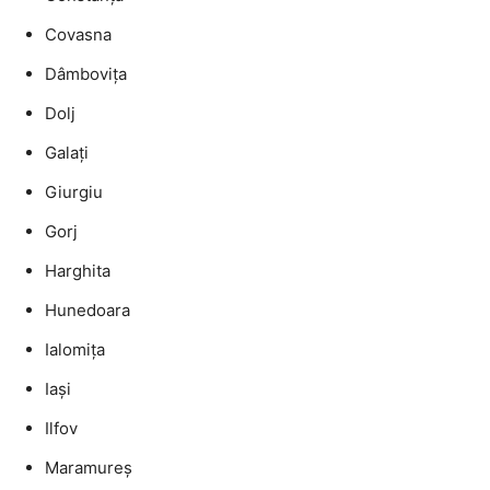
Covasna
Dâmbovița
Dolj
Galați
Giurgiu
Gorj
Harghita
Hunedoara
Ialomița
Iași
Ilfov
Maramureș