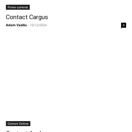
Firme curierat
Contact Cargus
Adam Vasiliu
-
16/12/2024
0
Comert Online