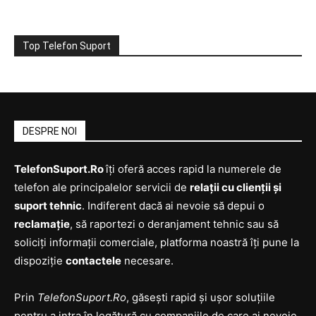
Top Telefon Suport
DESPRE NOI
TelefonSuport.Ro
îți oferă acces rapid la numerele de
telefon ale principalelor servicii de
relații cu clienții și
suport tehnic
. Indiferent dacă ai nevoie să depui o
reclamație
, să raportezi o deranjament tehnic sau să
soliciți informații comerciale, platforma noastră îți pune la
dispoziție
contactele
necesare.
Prin
TelefonSuport.Ro
, găsești rapid și ușor soluțiile
pentru a intra în legătură cu companiile de care ai nevoie,