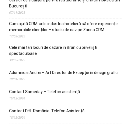
Servicii de vidanjare pentru restaurante și unități HoReCa din
București
07/11/2025
Cum ajută CRM-urile industria hotelieră să ofere experiențe
memorabile clienților – studiu de caz pe Zarina CRM
17/09/2025
Cele mai tari locuri de cazare în Bran cu priveliști
spectaculoase
30/05/2025
Adomnicai Andrei – Art Director de Excepție în design grafic
28/01/2025
Contact Sameday – Telefon asistență
16/12/2024
Contact DHL România: Telefon Asistență
16/12/2024