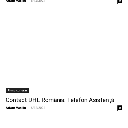
Adam Vasiliu
-
16/12/2024
0
Firme curierat
Contact DHL România: Telefon Asistență
Adam Vasiliu
-
16/12/2024
0